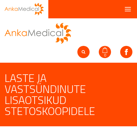
0
LASTE JA
VASTSÜNDINUTE
LISAOTSIKUD
STETOSKOOPIDELE