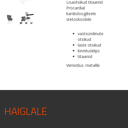
Lisaotsikud titaanist
WITH
Procardial
CLIP
kardioloogilisele
-
stetoskoobile
FOR
PROCARDIAL®
TITANIUM
vastsündinute
STETHOSCOPE
otsikud
kogus
laste otsikud
kinnitusklips
titaanist
Viimistlus: metallik
HAIGLALE