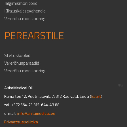
Jälgimismonitorid
Kiirguskaitsevahendid
Vererõhu monitooring
PEREARSTILE
Stetoskoobid
Vererõhuaparaadid
Vererõhu monitooring
AMA
AnkaMedical OÜ
Kuma tee 12, Peetri alevik, 75312 Rae vald, Eesti (
kaart
)
tel. +372 564 73 315, 644 43 88
e-mail:
info@ankamedical.ee
Privaatsuspoliitika