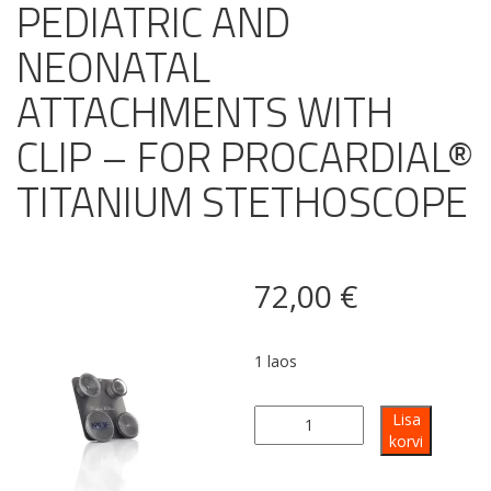
PEDIATRIC AND
NEONATAL
ATTACHMENTS WITH
CLIP – FOR PROCARDIAL®
TITANIUM STETHOSCOPE
72,00
€
1 laos
PEDIATRIC
Lisa
AND
korvi
NEONATAL
ATTACHMENTS